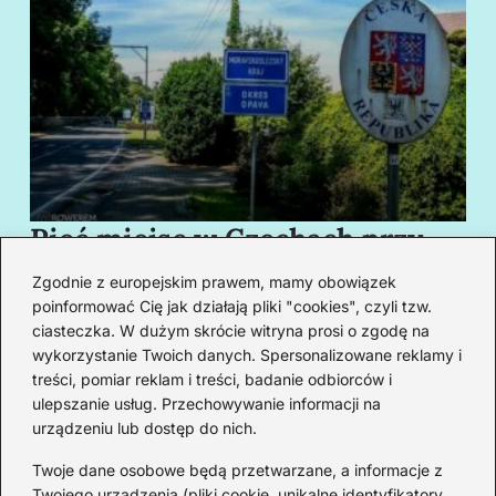
Pięć miejsc w Czechach przy
B
granicy, które cię oczarują
za
Zgodnie z europejskim prawem, mamy obowiązek
swoim urokiem
w
poinformować Cię jak działają pliki "cookies", czyli tzw.
ciasteczka. W dużym skrócie witryna prosi o zgodę na
wykorzystanie Twoich danych. Spersonalizowane reklamy i
Redakcja
treści, pomiar reklam i treści, badanie odbiorców i
ulepszanie usług. Przechowywanie informacji na
Od lat podróżuję, by poznawać świat z bliska – nie tylko
urządzeniu lub dostęp do nich.
przez pryzmat zabytków, ale przede wszystkim ludzi,
smaków i codzienności.
Twoje dane osobowe będą przetwarzane, a informacje z
Twojego urządzenia (pliki cookie, unikalne identyfikatory