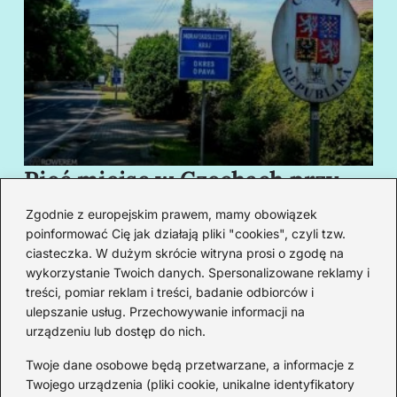
Pięć miejsc w Czechach przy
B
granicy, które cię oczarują
za
Zgodnie z europejskim prawem, mamy obowiązek
swoim urokiem
w
poinformować Cię jak działają pliki "cookies", czyli tzw.
ciasteczka. W dużym skrócie witryna prosi o zgodę na
wykorzystanie Twoich danych. Spersonalizowane reklamy i
Redakcja
treści, pomiar reklam i treści, badanie odbiorców i
ulepszanie usług. Przechowywanie informacji na
Od lat podróżuję, by poznawać świat z bliska – nie tylko
urządzeniu lub dostęp do nich.
przez pryzmat zabytków, ale przede wszystkim ludzi,
smaków i codzienności.
Twoje dane osobowe będą przetwarzane, a informacje z
Twojego urządzenia (pliki cookie, unikalne identyfikatory