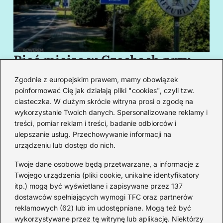
Pięć miejsc w Czechach przy
B
granicy, które cię oczarują
za
Zgodnie z europejskim prawem, mamy obowiązek
swoim urokiem
w
poinformować Cię jak działają pliki "cookies", czyli tzw.
ciasteczka. W dużym skrócie witryna prosi o zgodę na
wykorzystanie Twoich danych. Spersonalizowane reklamy i
Redakcja
treści, pomiar reklam i treści, badanie odbiorców i
ulepszanie usług. Przechowywanie informacji na
Od lat podróżuję, by poznawać świat z bliska – nie tylko
urządzeniu lub dostęp do nich.
przez pryzmat zabytków, ale przede wszystkim ludzi,
smaków i codzienności.
Twoje dane osobowe będą przetwarzane, a informacje z
Twojego urządzenia (pliki cookie, unikalne identyfikatory
Redakcja:
Michalina Staszic
itp.) mogą być wyświetlane i zapisywane przez 137
dostawców spełniających wymogi TFC oraz partnerów
ul. Miła 08A, 32-514 Bieruń
reklamowych (62) lub im udostępniane. Mogą też być
477 362 966
wykorzystywane przez tę witrynę lub aplikację. Niektórzy