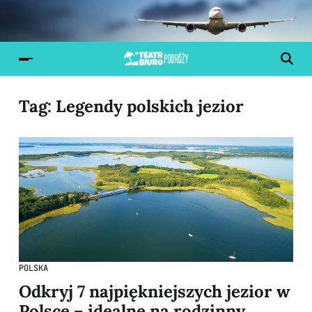
Tag:
Legendy polskich jezior
POLSKA
Odkryj 7 najpiękniejszych jezior w
Polsce – idealne na rodzinny