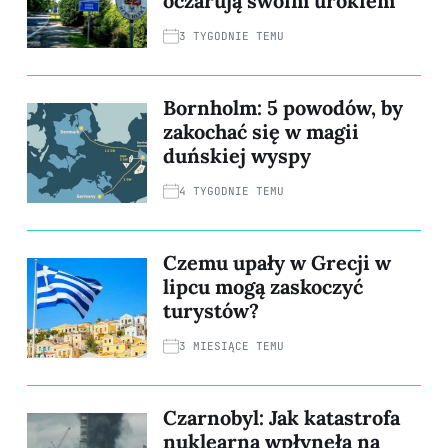
oczarują swoim urokiem
3 TYGODNIE TEMU
Bornholm: 5 powodów, by
zakochać się w magii
duńskiej wyspy
4 TYGODNIE TEMU
Czemu upały w Grecji w
lipcu mogą zaskoczyć
turystów?
3 MIESIĄCE TEMU
Czarnobyl: Jak katastrofa
nuklearna wpłynęła na