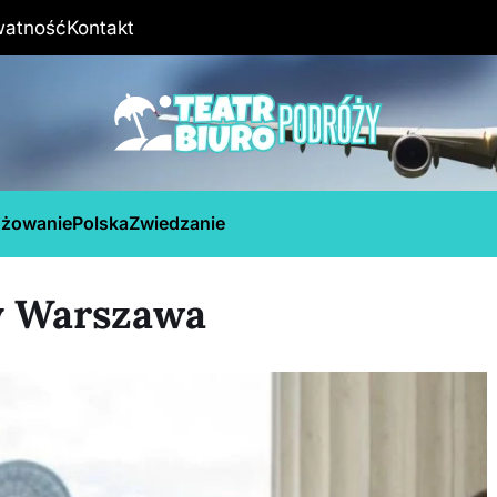
watność
Kontakt
óżowanie
Polska
Zwiedzanie
y Warszawa