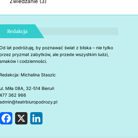
Zwiedzanie
(3)
Redakcja
Od lat podróżuję, by poznawać świat z bliska – nie tylko
przez pryzmat zabytków, ale przede wszystkim ludzi,
smaków i codzienności.
Redakcja:
Michalina Staszic
ul. Miła 08A, 32-514 Bieruń
477 362 966
admin@teatrbiuropodrozy.pl
F
X
L
a
i
c
n
e
k
rnholm: 5 powodów, by
Czemu u
b
e