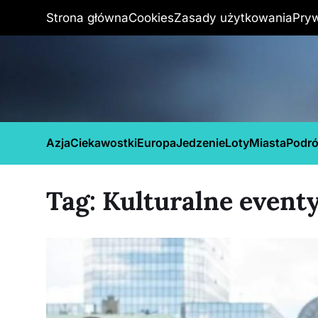
Strona główna
Cookies
Zasady użytkowania
Pry
Azja
Ciekawostki
Europa
Jedzenie
Loty
Miasta
Podr
Tag:
Kulturalne event