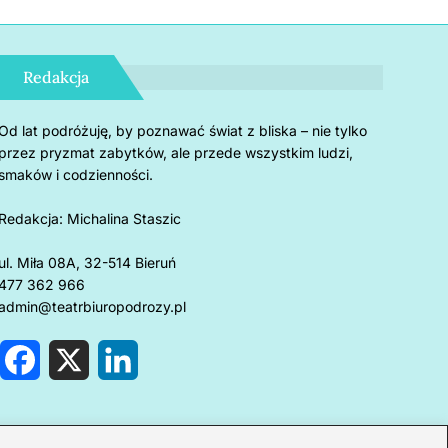
Redakcja
Od lat podróżuję, by poznawać świat z bliska – nie tylko
przez pryzmat zabytków, ale przede wszystkim ludzi,
smaków i codzienności.
Redakcja:
Michalina Staszic
ul. Miła 08A, 32-514 Bieruń
477 362 966
admin@teatrbiuropodrozy.pl
F
X
L
a
i
c
n
e
k
rnholm: 5 powodów, by
Czemu u
b
e
o
d
kochać się w magii duńskiej
mogą z
o
I