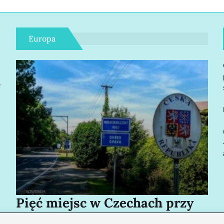
Europa
r
Pięć miejsc w Czechach przy
Bo
granicy, które cię oczarują
za