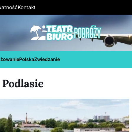
watność
Kontakt
óżowanie
Polska
Zwiedzanie
 Podlasie