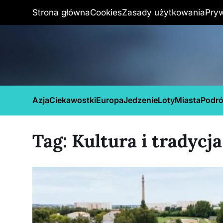
Strona główna
Cookies
Zasady użytkowania
Pry
Azja
Ciekawostki
Europa
Jedzenie
Loty
Miasta
Podr
Tag:
Kultura i tradycja