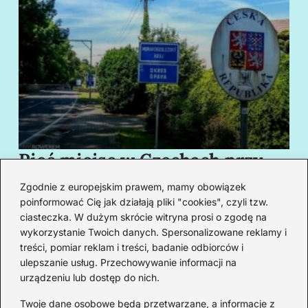
Pięć miejsc w Czechach przy
B
granicy, które cię oczarują
za
Zgodnie z europejskim prawem, mamy obowiązek
swoim urokiem
w
poinformować Cię jak działają pliki "cookies", czyli tzw.
ciasteczka. W dużym skrócie witryna prosi o zgodę na
wykorzystanie Twoich danych. Spersonalizowane reklamy i
Redakcja
treści, pomiar reklam i treści, badanie odbiorców i
ulepszanie usług. Przechowywanie informacji na
Od lat podróżuję, by poznawać świat z bliska – nie tylko
urządzeniu lub dostęp do nich.
przez pryzmat zabytków, ale przede wszystkim ludzi,
smaków i codzienności.
Twoje dane osobowe będą przetwarzane, a informacje z