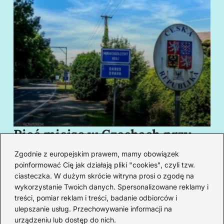
Pięć miejsc w Czechach przy
B
granicy, które cię oczarują
za
Zgodnie z europejskim prawem, mamy obowiązek
swoim urokiem
w
poinformować Cię jak działają pliki "cookies", czyli tzw.
ciasteczka. W dużym skrócie witryna prosi o zgodę na
wykorzystanie Twoich danych. Spersonalizowane reklamy i
Redakcja
treści, pomiar reklam i treści, badanie odbiorców i
ulepszanie usług. Przechowywanie informacji na
Od lat podróżuję, by poznawać świat z bliska – nie tylko
urządzeniu lub dostęp do nich.