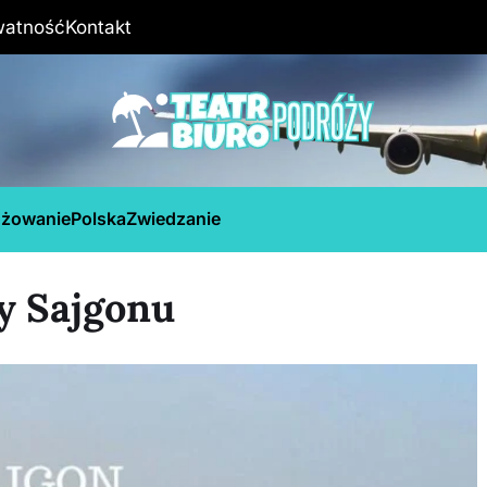
watność
Kontakt
óżowanie
Polska
Zwiedzanie
ły Sajgonu