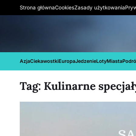
Strona główna
Cookies
Zasady użytkowania
Pry
Azja
Ciekawostki
Europa
Jedzenie
Loty
Miasta
Podr
Tag:
Kulinarne specja