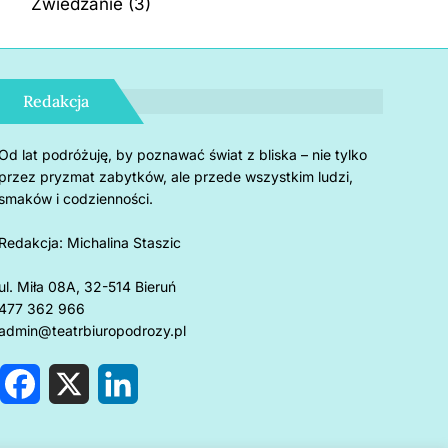
Zwiedzanie
(3)
Redakcja
Od lat podróżuję, by poznawać świat z bliska – nie tylko
przez pryzmat zabytków, ale przede wszystkim ludzi,
smaków i codzienności.
Redakcja:
Michalina Staszic
ul. Miła 08A, 32-514 Bieruń
477 362 966
admin@teatrbiuropodrozy.pl
F
X
L
a
i
c
n
e
k
rnholm: 5 powodów, by
Czemu u
b
e