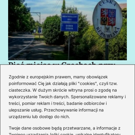
Pięć miejsc w Czechach przy
B
granicy, które cię oczarują
za
Zgodnie z europejskim prawem, mamy obowiązek
swoim urokiem
w
poinformować Cię jak działają pliki "cookies", czyli tzw.
ciasteczka. W dużym skrócie witryna prosi o zgodę na
wykorzystanie Twoich danych. Spersonalizowane reklamy i
Redakcja
treści, pomiar reklam i treści, badanie odbiorców i
ulepszanie usług. Przechowywanie informacji na
Od lat podróżuję, by poznawać świat z bliska – nie tylko
urządzeniu lub dostęp do nich.
przez pryzmat zabytków, ale przede wszystkim ludzi,
smaków i codzienności.
Twoje dane osobowe będą przetwarzane, a informacje z
Twojego urządzenia (pliki cookie, unikalne identyfikatory