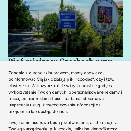
Pięć miejsc w Czechach przy
B
granicy, które cię oczarują
za
Zgodnie z europejskim prawem, mamy obowiązek
swoim urokiem
w
poinformować Cię jak działają pliki "cookies", czyli tzw.
ciasteczka. W dużym skrócie witryna prosi o zgodę na
wykorzystanie Twoich danych. Spersonalizowane reklamy i
Redakcja
treści, pomiar reklam i treści, badanie odbiorców i
ulepszanie usług. Przechowywanie informacji na
Od lat podróżuję, by poznawać świat z bliska – nie tylko
urządzeniu lub dostęp do nich.
przez pryzmat zabytków, ale przede wszystkim ludzi,
smaków i codzienności.
Twoje dane osobowe będą przetwarzane, a informacje z
Twojego urządzenia (pliki cookie, unikalne identyfikatory