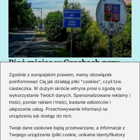
Pięć miejsc w Czechach przy
B
granicy, które cię oczarują
za
Zgodnie z europejskim prawem, mamy obowiązek
swoim urokiem
w
poinformować Cię jak działają pliki "cookies", czyli tzw.
ciasteczka. W dużym skrócie witryna prosi o zgodę na
wykorzystanie Twoich danych. Spersonalizowane reklamy i
Redakcja
treści, pomiar reklam i treści, badanie odbiorców i
ulepszanie usług. Przechowywanie informacji na
Od lat podróżuję, by poznawać świat z bliska – nie tylko
urządzeniu lub dostęp do nich.
przez pryzmat zabytków, ale przede wszystkim ludzi,
smaków i codzienności.
Twoje dane osobowe będą przetwarzane, a informacje z
Twojego urządzenia (pliki cookie, unikalne identyfikatory