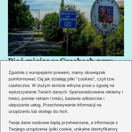
Pięć miejsc w Czechach przy
B
granicy, które cię oczarują
za
Zgodnie z europejskim prawem, mamy obowiązek
swoim urokiem
w
poinformować Cię jak działają pliki "cookies", czyli tzw.
ciasteczka. W dużym skrócie witryna prosi o zgodę na
wykorzystanie Twoich danych. Spersonalizowane reklamy i
Redakcja
treści, pomiar reklam i treści, badanie odbiorców i
ulepszanie usług. Przechowywanie informacji na
Od lat podróżuję, by poznawać świat z bliska – nie tylko
urządzeniu lub dostęp do nich.
przez pryzmat zabytków, ale przede wszystkim ludzi,
smaków i codzienności.
Twoje dane osobowe będą przetwarzane, a informacje z
Twojego urządzenia (pliki cookie, unikalne identyfikatory