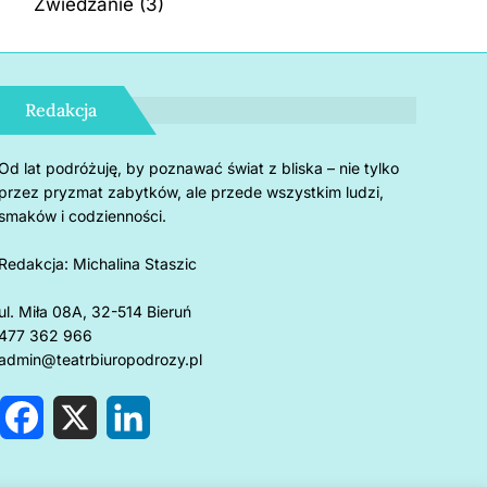
Zwiedzanie
(3)
Redakcja
Od lat podróżuję, by poznawać świat z bliska – nie tylko
przez pryzmat zabytków, ale przede wszystkim ludzi,
smaków i codzienności.
Redakcja:
Michalina Staszic
ul. Miła 08A, 32-514 Bieruń
477 362 966
admin@teatrbiuropodrozy.pl
F
X
L
a
i
c
n
e
k
rnholm: 5 powodów, by
Czemu u
b
e