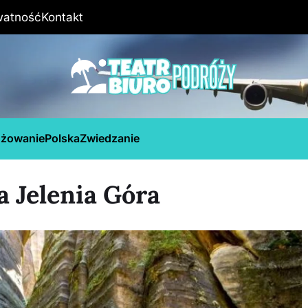
watność
Kontakt
óżowanie
Polska
Zwiedzanie
a Jelenia Góra