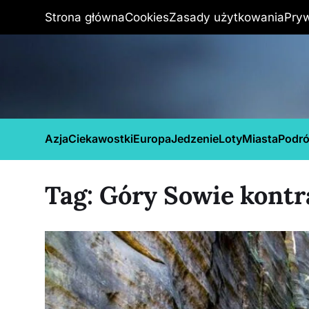
Strona główna
Cookies
Zasady użytkowania
Pry
Azja
Ciekawostki
Europa
Jedzenie
Loty
Miasta
Podr
Tag:
Góry Sowie kontr