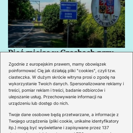
Pięć miejsc w Czechach przy
B
granicy, które cię oczarują
za
Zgodnie z europejskim prawem, mamy obowiązek
swoim urokiem
w
poinformować Cię jak działają pliki "cookies", czyli tzw.
ciasteczka. W dużym skrócie witryna prosi o zgodę na
wykorzystanie Twoich danych. Spersonalizowane reklamy i
Redakcja
treści, pomiar reklam i treści, badanie odbiorców i
ulepszanie usług. Przechowywanie informacji na
Od lat podróżuję, by poznawać świat z bliska – nie tylko
urządzeniu lub dostęp do nich.
przez pryzmat zabytków, ale przede wszystkim ludzi,
smaków i codzienności.
Twoje dane osobowe będą przetwarzane, a informacje z
Twojego urządzenia (pliki cookie, unikalne identyfikatory
Redakcja:
Michalina Staszic
itp.) mogą być wyświetlane i zapisywane przez 137