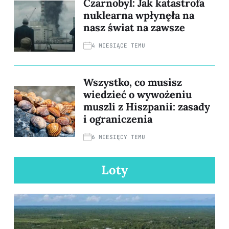
Czarnobyl: Jak katastrofa
nuklearna wpłynęła na
nasz świat na zawsze
4 MIESIĄCE TEMU
Wszystko, co musisz
wiedzieć o wywożeniu
muszli z Hiszpanii: zasady
i ograniczenia
6 MIESIĘCY TEMU
Loty