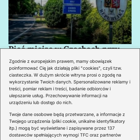
Pięć miejsc w Czechach przy
B
granicy, które cię oczarują
za
Zgodnie z europejskim prawem, mamy obowiązek
swoim urokiem
w
poinformować Cię jak działają pliki "cookies", czyli tzw.
ciasteczka. W dużym skrócie witryna prosi o zgodę na
wykorzystanie Twoich danych. Spersonalizowane reklamy i
Redakcja
treści, pomiar reklam i treści, badanie odbiorców i
ulepszanie usług. Przechowywanie informacji na
Od lat podróżuję, by poznawać świat z bliska – nie tylko
urządzeniu lub dostęp do nich.
przez pryzmat zabytków, ale przede wszystkim ludzi,
smaków i codzienności.
Twoje dane osobowe będą przetwarzane, a informacje z
Twojego urządzenia (pliki cookie, unikalne identyfikatory
Redakcja:
Michalina Staszic
itp.) mogą być wyświetlane i zapisywane przez 137
dostawców spełniających wymogi TFC oraz partnerów