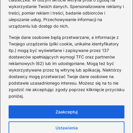
wykorzystanie Twoich danych. Spersonalizowane reklamy i
Redakcja
treści, pomiar reklam i treści, badanie odbiorców i
ulepszanie usług. Przechowywanie informacji na
Od lat podróżuję, by poznawać świat z bliska – nie tylko
urządzeniu lub dostęp do nich.
przez pryzmat zabytków, ale przede wszystkim ludzi,
smaków i codzienności.
Twoje dane osobowe będą przetwarzane, a informacje z
Twojego urządzenia (pliki cookie, unikalne identyfikatory
Redakcja:
Michalina Staszic
itp.) mogą być wyświetlane i zapisywane przez 137
dostawców spełniających wymogi TFC oraz partnerów
ul. Miła 08A, 32-514 Bieruń
reklamowych (62) lub im udostępniane. Mogą też być
477 362 966
wykorzystywane przez tę witrynę lub aplikację. Niektórzy
admin@teatrbiuropodrozy.pl
dostawcy mogę przetwarzać Twoje dane osobowe na
podstawie uzasadnionego interesu. Możesz się na to nie
F
X
L
zgodzić nie akceptując zgody poprzez kliknięcie przycisku
a
i
poniżej.
c
n
e
k
b
e
Zaakceptuj
o
d
o
I
Strona główna
Cookies
Zasady użytkowania
k
n
Ustawienia
Prywatność
Kontakt