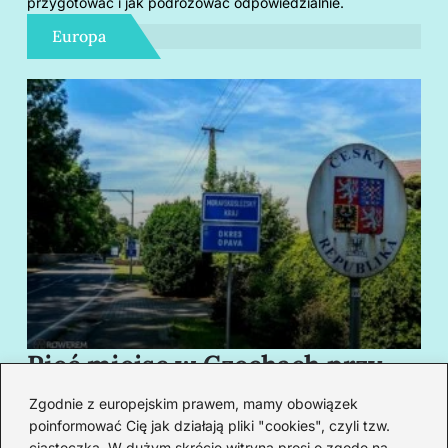
przygotować i jak podróżować odpowiedzialnie.
Europa
Pięć miejsc w Czechach przy
B
granicy, które cię oczarują
za
Zgodnie z europejskim prawem, mamy obowiązek
swoim urokiem
w
poinformować Cię jak działają pliki "cookies", czyli tzw.
ciasteczka. W dużym skrócie witryna prosi o zgodę na