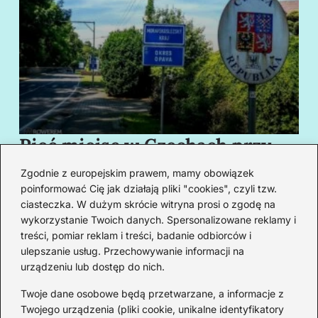
Pięć miejsc w Czechach przy
B
granicy, które cię oczarują
za
Zgodnie z europejskim prawem, mamy obowiązek
swoim urokiem
w
poinformować Cię jak działają pliki "cookies", czyli tzw.
ciasteczka. W dużym skrócie witryna prosi o zgodę na
wykorzystanie Twoich danych. Spersonalizowane reklamy i
Redakcja
treści, pomiar reklam i treści, badanie odbiorców i
ulepszanie usług. Przechowywanie informacji na
Od lat podróżuję, by poznawać świat z bliska – nie tylko
urządzeniu lub dostęp do nich.
przez pryzmat zabytków, ale przede wszystkim ludzi,
smaków i codzienności.
Twoje dane osobowe będą przetwarzane, a informacje z
Twojego urządzenia (pliki cookie, unikalne identyfikatory