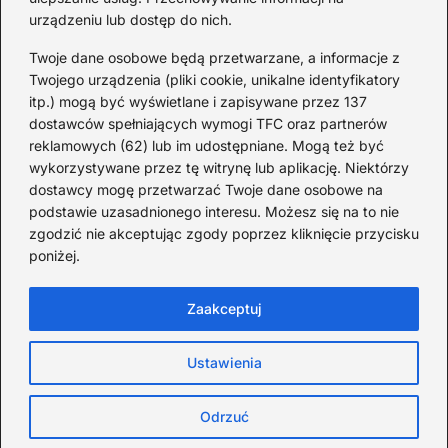
Od lat podróżuję, by poznawać świat z bliska – nie tylko
urządzeniu lub dostęp do nich.
przez pryzmat zabytków, ale przede wszystkim ludzi,
smaków i codzienności.
Twoje dane osobowe będą przetwarzane, a informacje z
Twojego urządzenia (pliki cookie, unikalne identyfikatory
Redakcja:
Michalina Staszic
itp.) mogą być wyświetlane i zapisywane przez 137
dostawców spełniających wymogi TFC oraz partnerów
ul. Miła 08A, 32-514 Bieruń
reklamowych (62) lub im udostępniane. Mogą też być
477 362 966
wykorzystywane przez tę witrynę lub aplikację. Niektórzy
admin@teatrbiuropodrozy.pl
dostawcy mogę przetwarzać Twoje dane osobowe na
podstawie uzasadnionego interesu. Możesz się na to nie
F
X
L
zgodzić nie akceptując zgody poprzez kliknięcie przycisku
a
i
poniżej.
c
n
e
k
b
e
Zaakceptuj
o
d
o
I
Strona główna
Cookies
Zasady użytkowania
k
n
Ustawienia
Prywatność
Kontakt
TeatrBiuroPodróży.pl © Wszystkie prawa
zastrzeżone
Odrzuć