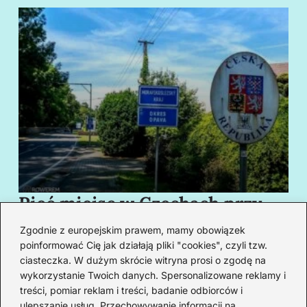
Pięć miejsc w Czechach przy
B
granicy, które cię oczarują
za
Zgodnie z europejskim prawem, mamy obowiązek
swoim urokiem
w
poinformować Cię jak działają pliki "cookies", czyli tzw.
ciasteczka. W dużym skrócie witryna prosi o zgodę na
wykorzystanie Twoich danych. Spersonalizowane reklamy i
Redakcja
treści, pomiar reklam i treści, badanie odbiorców i
ulepszanie usług. Przechowywanie informacji na