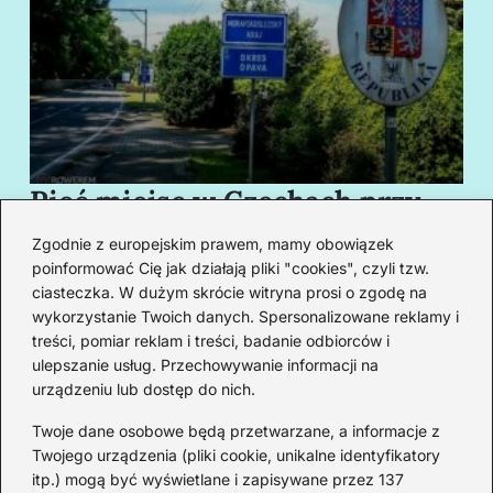
Pięć miejsc w Czechach przy
B
granicy, które cię oczarują
za
Zgodnie z europejskim prawem, mamy obowiązek
swoim urokiem
w
poinformować Cię jak działają pliki "cookies", czyli tzw.
ciasteczka. W dużym skrócie witryna prosi o zgodę na
wykorzystanie Twoich danych. Spersonalizowane reklamy i
Redakcja
treści, pomiar reklam i treści, badanie odbiorców i
ulepszanie usług. Przechowywanie informacji na
Od lat podróżuję, by poznawać świat z bliska – nie tylko
urządzeniu lub dostęp do nich.
przez pryzmat zabytków, ale przede wszystkim ludzi,
smaków i codzienności.
Twoje dane osobowe będą przetwarzane, a informacje z
Twojego urządzenia (pliki cookie, unikalne identyfikatory
Redakcja:
Michalina Staszic
itp.) mogą być wyświetlane i zapisywane przez 137