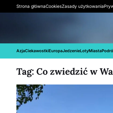
Strona główna
Cookies
Zasady użytkowania
Pry
Azja
Ciekawostki
Europa
Jedzenie
Loty
Miasta
Podr
Tag:
Co zwiedzić w Wa