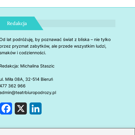
Redakcja
Od lat podróżuję, by poznawać świat z bliska – nie tylko
przez pryzmat zabytków, ale przede wszystkim ludzi,
smaków i codzienności.
Redakcja:
Michalina Staszic
ul. Miła 08A, 32-514 Bieruń
477 362 966
admin@teatrbiuropodrozy.pl
F
X
L
a
i
c
n
e
k
rnholm: 5 powodów, by
Czemu u
b
e
o
d
kochać się w magii duńskiej
mogą z
o
I