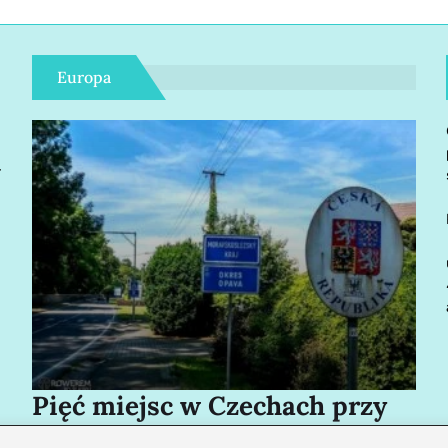
Europa
r
Pięć miejsc w Czechach przy
Bo
granicy, które cię oczarują
za