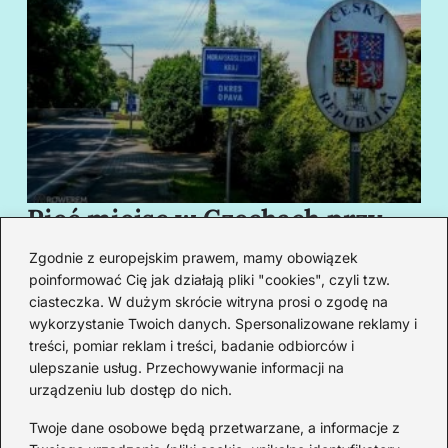
Pięć miejsc w Czechach przy
B
granicy, które cię oczarują
za
Zgodnie z europejskim prawem, mamy obowiązek
swoim urokiem
w
poinformować Cię jak działają pliki "cookies", czyli tzw.
ciasteczka. W dużym skrócie witryna prosi o zgodę na
wykorzystanie Twoich danych. Spersonalizowane reklamy i
Redakcja
treści, pomiar reklam i treści, badanie odbiorców i
ulepszanie usług. Przechowywanie informacji na
Od lat podróżuję, by poznawać świat z bliska – nie tylko
urządzeniu lub dostęp do nich.
przez pryzmat zabytków, ale przede wszystkim ludzi,
smaków i codzienności.
Twoje dane osobowe będą przetwarzane, a informacje z