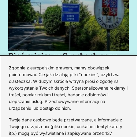
Pięć miejsc w Czechach przy
B
granicy, które cię oczarują
za
Zgodnie z europejskim prawem, mamy obowiązek
swoim urokiem
w
poinformować Cię jak działają pliki "cookies", czyli tzw.
ciasteczka. W dużym skrócie witryna prosi o zgodę na
wykorzystanie Twoich danych. Spersonalizowane reklamy i
Redakcja
treści, pomiar reklam i treści, badanie odbiorców i
ulepszanie usług. Przechowywanie informacji na
Od lat podróżuję, by poznawać świat z bliska – nie tylko
urządzeniu lub dostęp do nich.
przez pryzmat zabytków, ale przede wszystkim ludzi,
smaków i codzienności.
Twoje dane osobowe będą przetwarzane, a informacje z
Twojego urządzenia (pliki cookie, unikalne identyfikatory
Redakcja:
Michalina Staszic
itp.) mogą być wyświetlane i zapisywane przez 137