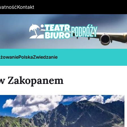
watność
Kontakt
óżowanie
Polska
Zwiedzanie
 w Zakopanem