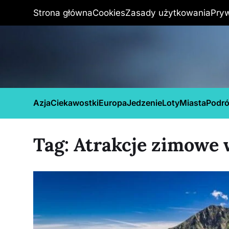
Strona główna
Cookies
Zasady użytkowania
Pry
Azja
Ciekawostki
Europa
Jedzenie
Loty
Miasta
Podr
Tag:
Atrakcje zimowe