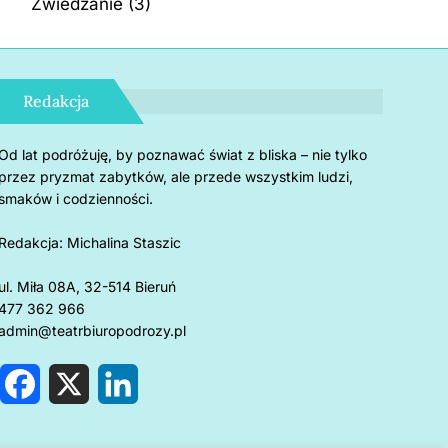
Zwiedzanie
(3)
Redakcja
Od lat podróżuję, by poznawać świat z bliska – nie tylko
przez pryzmat zabytków, ale przede wszystkim ludzi,
smaków i codzienności.
Redakcja:
Michalina Staszic
ul. Miła 08A, 32-514 Bieruń
477 362 966
admin@teatrbiuropodrozy.pl
F
X
L
a
i
c
n
e
k
rnholm: 5 powodów, by
Czemu u
b
e