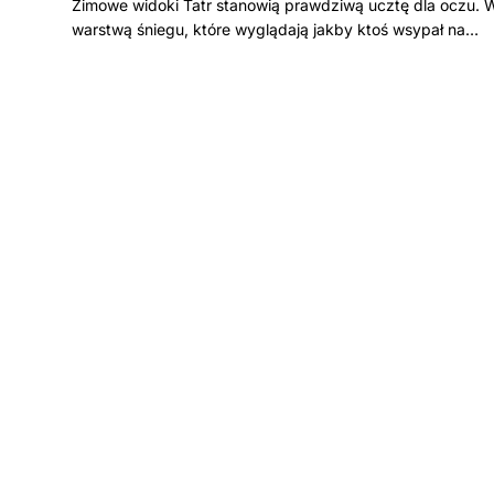
Zimowe widoki Tatr stanowią prawdziwą ucztę dla oczu. W
warstwą śniegu, które wyglądają jakby ktoś wsypał na…