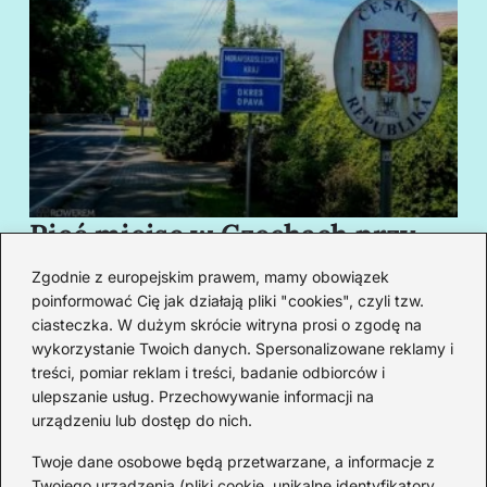
Pięć miejsc w Czechach przy
B
granicy, które cię oczarują
za
Zgodnie z europejskim prawem, mamy obowiązek
swoim urokiem
w
poinformować Cię jak działają pliki "cookies", czyli tzw.
ciasteczka. W dużym skrócie witryna prosi o zgodę na
wykorzystanie Twoich danych. Spersonalizowane reklamy i
Redakcja
treści, pomiar reklam i treści, badanie odbiorców i
ulepszanie usług. Przechowywanie informacji na
Od lat podróżuję, by poznawać świat z bliska – nie tylko
urządzeniu lub dostęp do nich.
przez pryzmat zabytków, ale przede wszystkim ludzi,
smaków i codzienności.
Twoje dane osobowe będą przetwarzane, a informacje z
Twojego urządzenia (pliki cookie, unikalne identyfikatory