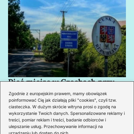
Pięć miejsc w Czechach przy
B
granicy, które cię oczarują
za
Zgodnie z europejskim prawem, mamy obowiązek
swoim urokiem
w
poinformować Cię jak działają pliki "cookies", czyli tzw.
ciasteczka. W dużym skrócie witryna prosi o zgodę na
wykorzystanie Twoich danych. Spersonalizowane reklamy i
Redakcja
treści, pomiar reklam i treści, badanie odbiorców i
ulepszanie usług. Przechowywanie informacji na
Od lat podróżuję, by poznawać świat z bliska – nie tylko
urządzeniu lub dostęp do nich.