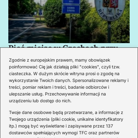
Pięć miejsc w Czechach przy
B
granicy, które cię oczarują
za
Zgodnie z europejskim prawem, mamy obowiązek
swoim urokiem
w
poinformować Cię jak działają pliki "cookies", czyli tzw.
ciasteczka. W dużym skrócie witryna prosi o zgodę na
wykorzystanie Twoich danych. Spersonalizowane reklamy i
Redakcja
treści, pomiar reklam i treści, badanie odbiorców i
ulepszanie usług. Przechowywanie informacji na
Od lat podróżuję, by poznawać świat z bliska – nie tylko
urządzeniu lub dostęp do nich.
przez pryzmat zabytków, ale przede wszystkim ludzi,
smaków i codzienności.
Twoje dane osobowe będą przetwarzane, a informacje z
Twojego urządzenia (pliki cookie, unikalne identyfikatory
Redakcja:
Michalina Staszic
itp.) mogą być wyświetlane i zapisywane przez 137
dostawców spełniających wymogi TFC oraz partnerów