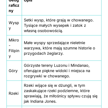
Geog
Opis
raficz
ny
Setki wysp, które grają w chowanego.
Wysp
Tysiące małych wysepek i zatok z
y
własną osobowością.
Mikro
Małe wyspy sprzedające nieletnie
-
warzywa, które mają szumne historie o
Filipin
przygodach żeglarzy.
y
Górzyste tereny Luzonu i Mindanao,
Góry
oferujące piękne widoki i miejsca na
rozgrywki w chowanego.
Rzeki wijące się w dżungli, w tym
zaskakujące rzeki podziemne, które
Rzeki
sprawiają, że miłośnicy spływu czują się
jak Indiana Jones.