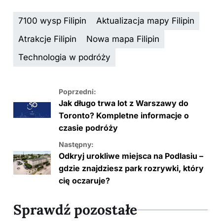
a
nt
n
e
o
o
c
er
k
d
g
p
7100 wysp Filipin
Aktualizacja mapy Filipin
e
e
e
di
g
y
Atrakcje Filipin
Nowa mapa Filipin
b
st
dI
t
er
Li
Technologia w podróży
o
n
n
o
k
k
Poprzedni:
Jak długo trwa lot z Warszawy do
Toronto? Kompletne informacje o
czasie podróży
Następny:
Odkryj urokliwe miejsca na Podlasiu –
gdzie znajdziesz park rozrywki, który
cię oczaruje?
Sprawdź pozostałe