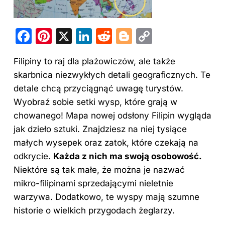
F
Pi
X
Li
R
Bl
C
a
nt
n
e
o
o
Filipiny to raj dla plażowiczów, ale także
c
er
k
d
g
p
skarbnica niezwykłych detali geograficznych. Te
e
e
e
di
g
y
detale chcą przyciągnąć uwagę turystów.
b
st
dI
t
er
Li
Wyobraź sobie setki wysp, które grają w
o
n
n
chowanego! Mapa nowej odsłony Filipin wygląda
o
k
jak dzieło sztuki. Znajdziesz na niej tysiące
małych wysepek oraz zatok, które czekają na
k
odkrycie.
Każda z nich ma
swoją
osobowość.
Niektóre są tak małe, że można je nazwać
mikro-filipinami sprzedającymi nieletnie
warzywa. Dodatkowo, te wyspy mają szumne
historie o wielkich przygodach żeglarzy.