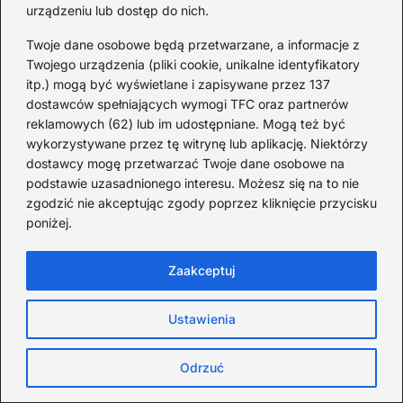
urządzeniu lub dostęp do nich.
stworzonym z pasji do odkrywania świata, lokalnych kultur i
niezwykłych historii. Znajdziesz tu inspirujące relacje z
Twoje dane osobowe będą przetwarzane, a informacje z
podróży, praktyczne przewodniki, sprawdzone porady oraz
Twojego urządzenia (pliki cookie, unikalne identyfikatory
wskazówki, jak zaplanować wyjazd – zarówno ten bliski, jak
itp.) mogą być wyświetlane i zapisywane przez 137
i na drugi koniec globu. Podróżujemy z głową i sercem –
dostawców spełniających wymogi TFC oraz partnerów
szukamy autentycznych doświadczeń, spotkań z ludźmi i
reklamowych (62) lub im udostępniane. Mogą też być
miejsc, które mają duszę. Blog powstał z myślą o tych,
wykorzystywane przez tę witrynę lub aplikację. Niektórzy
którzy marzą o wyprawach, ale też o tych, którzy szukają
dostawcy mogę przetwarzać Twoje dane osobowe na
konkretów: co warto zobaczyć, gdzie zjeść, jak się
podstawie uzasadnionego interesu. Możesz się na to nie
przygotować i jak podróżować odpowiedzialnie.
zgodzić nie akceptując zgody poprzez kliknięcie przycisku
poniżej.
Europa
Zaakceptuj
Ustawienia
Odrzuć