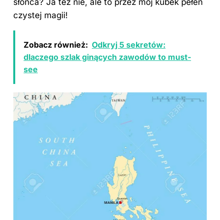
słońca? Ja też nie, ale to przez mój kubek pełen
czystej magii!
Zobacz również:
Odkryj 5 sekretów:
dlaczego szlak ginących zawodów to must-
see