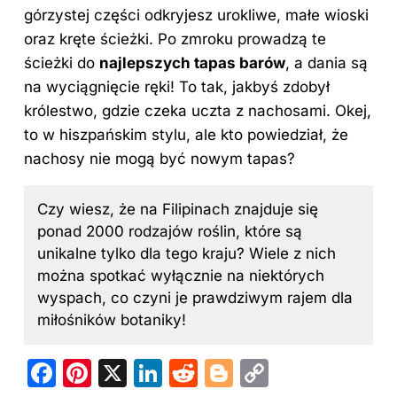
górzystej części odkryjesz urokliwe, małe wioski
oraz kręte ścieżki. Po zmroku prowadzą te
ścieżki do
najlepszych tapas barów
, a dania są
na wyciągnięcie ręki! To tak, jakbyś zdobył
królestwo, gdzie czeka uczta z nachosami. Okej,
to w hiszpańskim stylu, ale kto powiedział, że
nachosy nie mogą być nowym tapas?
Czy wiesz, że na Filipinach znajduje się
ponad 2000 rodzajów roślin, które są
unikalne tylko dla tego kraju? Wiele z nich
można spotkać wyłącznie na niektórych
wyspach, co czyni je prawdziwym rajem dla
miłośników botaniky!
F
Pi
X
Li
R
Bl
C