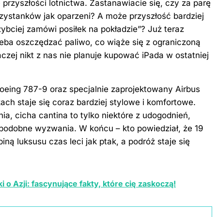
 przyszłości lotnictwa. Zastanawiacie się, czy za parę
przystanków jak oparzeni? A może przyszłość bardziej
zybciej zamówi posiłek na pokładzie”? Już teraz
zeba oszczędzać paliwo, co wiąże się z ograniczoną
czej nikt z nas nie planuje kupować iPada w ostatniej
oeing 787-9 oraz specjalnie zaprojektowany Airbus
h staje się coraz bardziej stylowe i komfortowe.
ia, cicha cantina to tylko niektóre z udogodnień,
a podobne wyzwania. W końcu – kto powiedział, że 19
ą luksusu czas leci jak ptak, a podróż staje się
 o Azji: fascynujące fakty, które cię zaskoczą!