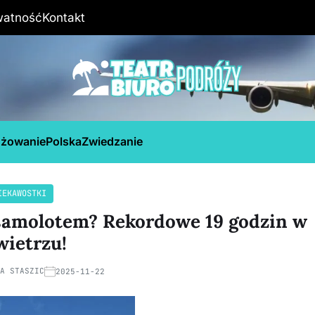
watność
Kontakt
óżowanie
Polska
Zwiedzanie
IEKAWOSTKI
t samolotem? Rekordowe 19 godzin w
wietrzu!
NA STASZIC
2025-11-22