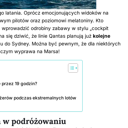
ego latania. Oprócz emocjonujących widoków na
wym pilotów oraz poziomowi melatoniny. Kto
a wprowadzić odrobiny zabawy w stylu „cockpit
 się dziwić, że linie Qantas planują już
kolejne
nu do Sydney. Można być pewnym, że dla niektórych
niczym wyprawa na Marsa!
e przez 19 godzin?
ażerów podczas ekstremalnych lotów
a w podróżowaniu