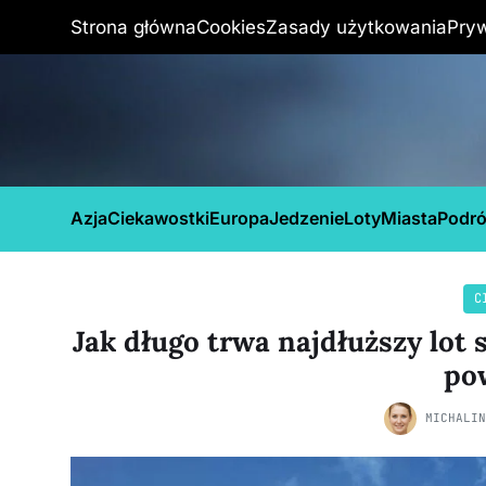
Strona główna
Cookies
Zasady użytkowania
Pry
Azja
Ciekawostki
Europa
Jedzenie
Loty
Miasta
Podr
C
Jak długo trwa najdłuższy lo
po
MICHALI