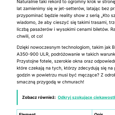
Naturalnie taki rekord to ogromny krok w stronę
lat zamienimy się w jet-setterów, latając bez 
przypominać będzie reality show z serią „Kto s
wiadomo, że aby cieszyć się takimi trasami, tr
liczbą pasażerów i wysokimi cenami biletów. Ra
chwili, ot co!
Dzięki nowoczesnym technologiom, takim jak B
A350-900 ULR, podróżowanie w takich warunkac
Przystojne fotele, szerokie okna oraz odpowiedn
które czekają na tych, którzy zdecydują się n
godzin w powietrzu musi być męczące? Z odrobin
smaczną przygodą w chmurach!
Zobacz również:
Odkryj szokujące ciekawostki
Element
Opis