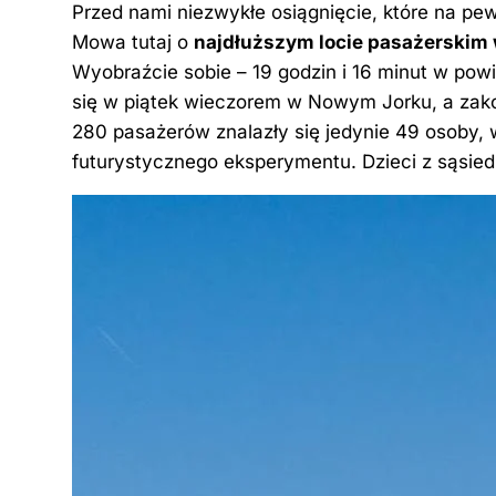
Przed nami niezwykłe osiągnięcie, które na pew
c
er
k
d
g
p
Mowa tutaj o
najdłuższym locie pasażerskim w
e
e
e
di
g
y
Wyobraźcie sobie – 19 godzin i 16 minut w powi
b
st
dI
t
er
Li
się w piątek wieczorem w Nowym Jorku, a zako
o
n
n
280 pasażerów znalazły się jedynie 49 osoby, 
o
k
futurystycznego eksperymentu. Dzieci z sąsied
k