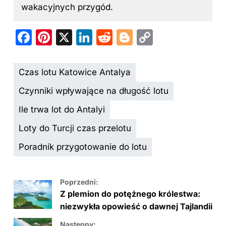
wakacyjnych przygód.
F
Pi
X
Li
R
Bl
C
a
nt
n
e
o
o
c
er
k
d
g
p
Czas lotu Katowice Antalya
e
e
e
di
g
y
Czynniki wpływające na długość lotu
b
st
dI
t
er
Li
Ile trwa lot do Antalyi
o
n
n
Loty do Turcji czas przelotu
o
k
k
Poradnik przygotowanie do lotu
Poprzedni:
Z plemion do potężnego królestwa:
niezwykła opowieść o dawnej Tajlandii
Następny: