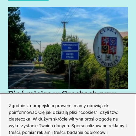
Pięć miejsc w Czechach przy
B
granicy, które cię oczarują
za
Zgodnie z europejskim prawem, mamy obowiązek
swoim urokiem
w
poinformować Cię jak działają pliki "cookies", czyli tzw.
ciasteczka. W dużym skrócie witryna prosi o zgodę na
wykorzystanie Twoich danych. Spersonalizowane reklamy i
Redakcja
treści, pomiar reklam i treści, badanie odbiorców i