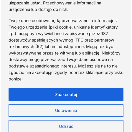
ulepszanie usług. Przechowywanie informacji na
Od lat podróżuję, by poznawać świat z bliska – nie tylko
urządzeniu lub dostęp do nich.
przez pryzmat zabytków, ale przede wszystkim ludzi,
smaków i codzienności.
Twoje dane osobowe będą przetwarzane, a informacje z
Twojego urządzenia (pliki cookie, unikalne identyfikatory
Redakcja:
Michalina Staszic
itp.) mogą być wyświetlane i zapisywane przez 137
dostawców spełniających wymogi TFC oraz partnerów
ul. Miła 08A, 32-514 Bieruń
reklamowych (62) lub im udostępniane. Mogą też być
477 362 966
wykorzystywane przez tę witrynę lub aplikację. Niektórzy
admin@teatrbiuropodrozy.pl
dostawcy mogę przetwarzać Twoje dane osobowe na
podstawie uzasadnionego interesu. Możesz się na to nie
F
X
L
zgodzić nie akceptując zgody poprzez kliknięcie przycisku
a
i
poniżej.
c
n
e
k
b
e
Zaakceptuj
o
d
o
I
Strona główna
Cookies
Zasady użytkowania
k
n
Ustawienia
Prywatność
Kontakt
TeatrBiuroPodróży.pl © Wszystkie prawa
zastrzeżone
Odrzuć