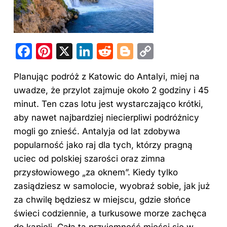
F
Pi
X
Li
R
Bl
C
a
nt
n
e
o
o
Planując podróż
z Katowic do
Antalyi, miej na
c
er
k
d
g
p
uwadze, że przylot zajmuje około 2 godziny i 45
e
e
e
di
g
y
minut. Ten czas lotu jest wystarczająco krótki,
b
st
dI
t
er
Li
aby nawet najbardziej niecierpliwi podróżnicy
o
n
n
mogli go znieść. Antalyja od lat zdobywa
o
k
popularność jako raj dla tych, którzy pragną
uciec od polskiej szarości oraz zimna
k
przysłowiowego „za oknem”. Kiedy tylko
zasiądziesz w samolocie, wyobraź sobie, jak już
za chwilę będziesz w miejscu, gdzie słońce
świeci codziennie, a turkusowe morze zachęca
do kąpieli. Cała ta przyjemność mieści się w