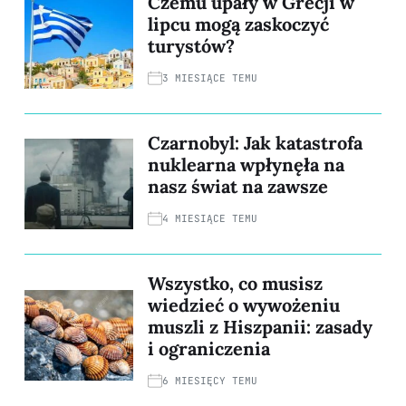
Czemu upały w Grecji w
lipcu mogą zaskoczyć
turystów?
3 MIESIĄCE TEMU
Czarnobyl: Jak katastrofa
nuklearna wpłynęła na
nasz świat na zawsze
4 MIESIĄCE TEMU
Wszystko, co musisz
wiedzieć o wywożeniu
muszli z Hiszpanii: zasady
i ograniczenia
6 MIESIĘCY TEMU