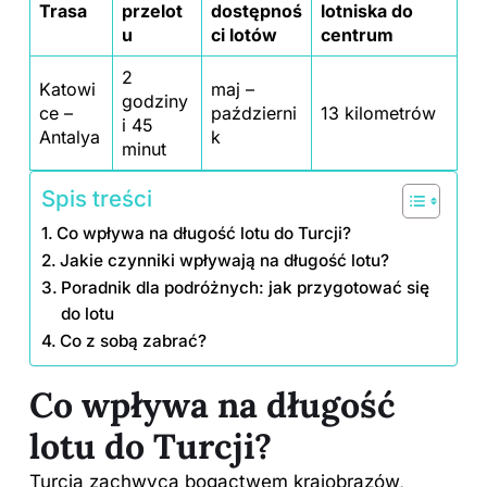
Trasa
przelot
dostępnoś
lotniska do
u
ci lotów
centrum
2
Katowi
maj –
godziny
ce –
październi
13 kilometrów
i 45
Antalya
k
minut
Spis treści
Co wpływa na długość lotu do Turcji?
Jakie czynniki wpływają na długość lotu?
Poradnik dla podróżnych: jak przygotować się
do lotu
Co z sobą zabrać?
Co wpływa na długość
lotu do Turcji?
Turcja zachwyca bogactwem krajobrazów,