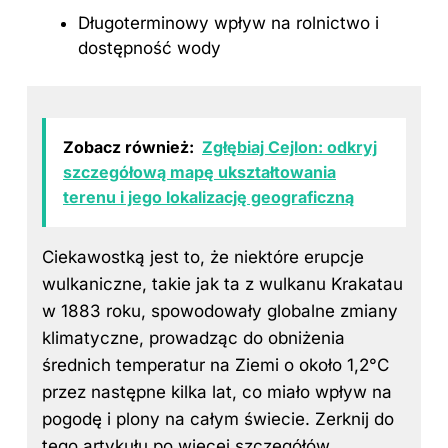
Długoterminowy wpływ na rolnictwo i
dostępność wody
Zobacz również:
Zgłębiaj Cejlon: odkryj
szczegółową mapę ukształtowania
terenu i jego lokalizację geograficzną
Ciekawostką jest to, że niektóre erupcje
wulkaniczne, takie jak ta z wulkanu Krakatau
w 1883 roku, spowodowały globalne zmiany
klimatyczne, prowadząc do obniżenia
średnich temperatur na Ziemi o około 1,2°C
przez następne kilka lat, co miało wpływ na
pogodę i plony na całym świecie. Zerknij
do
tego artykułu
po więcej szczegółów.