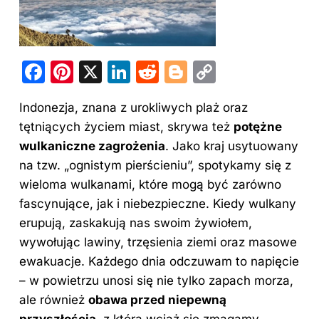
F
Pi
X
Li
R
Bl
C
a
nt
n
e
o
o
Indonezja, znana z urokliwych plaż oraz
c
er
k
d
g
p
tętniących życiem miast, skrywa też
potężne
e
e
e
di
g
y
wulkaniczne zagrożenia
. Jako kraj usytuowany
b
st
dI
t
er
Li
na tzw. „ognistym pierścieniu”, spotykamy się z
o
n
n
wieloma wulkanami, które mogą być zarówno
o
k
fascynujące, jak i niebezpieczne. Kiedy wulkany
erupują, zaskakują nas swoim żywiołem,
k
wywołując lawiny, trzęsienia ziemi oraz masowe
ewakuacje. Każdego dnia odczuwam to napięcie
– w powietrzu unosi się nie tylko zapach morza,
ale również
obawa przed niepewną
przyszłością
, z którą wciąż się zmagamy.