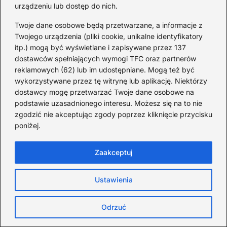
urządzeniu lub dostęp do nich.
Miasta
(15)
Podróżowanie
(153)
Twoje dane osobowe będą przetwarzane, a informacje z
Polska
(179)
Twojego urządzenia (pliki cookie, unikalne identyfikatory
itp.) mogą być wyświetlane i zapisywane przez 137
Zwiedzanie
(3)
dostawców spełniających wymogi TFC oraz partnerów
reklamowych (62) lub im udostępniane. Mogą też być
wykorzystywane przez tę witrynę lub aplikację. Niektórzy
dostawcy mogę przetwarzać Twoje dane osobowe na
podstawie uzasadnionego interesu. Możesz się na to nie
zgodzić nie akceptując zgody poprzez kliknięcie przycisku
poniżej.
Witamy na naszym blogu podróżniczym – miejscu
stworzonym z pasji do odkrywania świata, lokalnych kultur i
Zaakceptuj
niezwykłych historii. Znajdziesz tu inspirujące relacje z
podróży, praktyczne przewodniki, sprawdzone porady oraz
wskazówki, jak zaplanować wyjazd – zarówno ten bliski, jak
Ustawienia
i na drugi koniec globu. Podróżujemy z głową i sercem –
szukamy autentycznych doświadczeń, spotkań z ludźmi i
Odrzuć
miejsc, które mają duszę. Blog powstał z myślą o tych,
którzy marzą o wyprawach, ale też o tych, którzy szukają