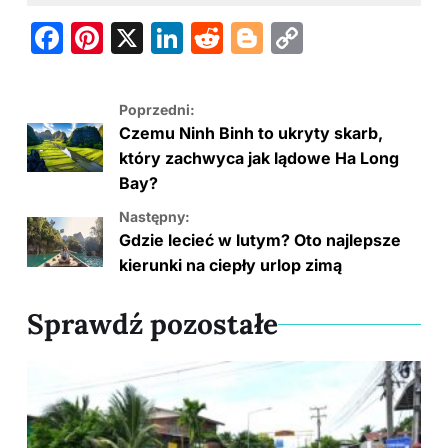
F
Pi
X
Li
R
Bl
C
a
nt
n
e
o
o
c
er
k
d
g
p
Poprzedni:
e
e
e
di
g
y
Czemu Ninh Binh to ukryty skarb,
b
st
dI
t
er
Li
który zachwyca jak lądowe Ha Long
Bay?
o
n
n
Następny:
o
k
Gdzie lecieć w lutym? Oto najlepsze
k
kierunki na ciepły urlop zimą
Sprawdź pozostałe