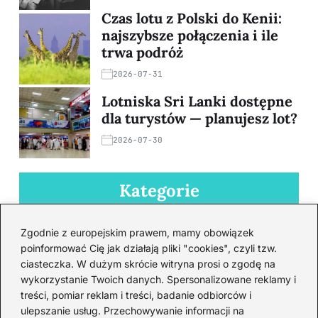
Czas lotu z Polski do Kenii:
najszybsze połączenia i ile
trwa podróż
2026-07-31
Lotniska Sri Lanki dostępne
dla turystów — planujesz lot?
2026-07-30
Kategorie
Azja
(24)
Zgodnie z europejskim prawem, mamy obowiązek
poinformować Cię jak działają pliki "cookies", czyli tzw.
Ciekawostki
(51)
ciasteczka. W dużym skrócie witryna prosi o zgodę na
Europa
(22)
wykorzystanie Twoich danych. Spersonalizowane reklamy i
Jedzenie
(45)
treści, pomiar reklam i treści, badanie odbiorców i
Loty
(75)
ulepszanie usług. Przechowywanie informacji na