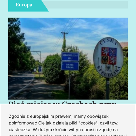
Europa
Pięć miejsc w Czechach przy
B
granicy, które cię oczarują
za
Zgodnie z europejskim prawem, mamy obowiązek
swoim urokiem
w
poinformować Cię jak działają pliki "cookies", czyli tzw.
ciasteczka. W dużym skrócie witryna prosi o zgodę na