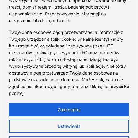
wykorzystanie Twoich danych. Spersonalizowane reklamy i
Redakcja
treści, pomiar reklam i treści, badanie odbiorców i
ulepszanie usług. Przechowywanie informacji na
Od lat podróżuję, by poznawać świat z bliska – nie tylko
urządzeniu lub dostęp do nich.
przez pryzmat zabytków, ale przede wszystkim ludzi,
smaków i codzienności.
Twoje dane osobowe będą przetwarzane, a informacje z
Twojego urządzenia (pliki cookie, unikalne identyfikatory
Redakcja:
Michalina Staszic
itp.) mogą być wyświetlane i zapisywane przez 137
dostawców spełniających wymogi TFC oraz partnerów
ul. Miła 08A, 32-514 Bieruń
reklamowych (62) lub im udostępniane. Mogą też być
477 362 966
wykorzystywane przez tę witrynę lub aplikację. Niektórzy
admin@teatrbiuropodrozy.pl
dostawcy mogę przetwarzać Twoje dane osobowe na
podstawie uzasadnionego interesu. Możesz się na to nie
F
X
L
zgodzić nie akceptując zgody poprzez kliknięcie przycisku
a
i
poniżej.
c
n
e
k
b
e
Zaakceptuj
o
d
o
I
Strona główna
Cookies
Zasady użytkowania
k
n
Ustawienia
Prywatność
Kontakt
TeatrBiuroPodróży.pl © Wszystkie prawa